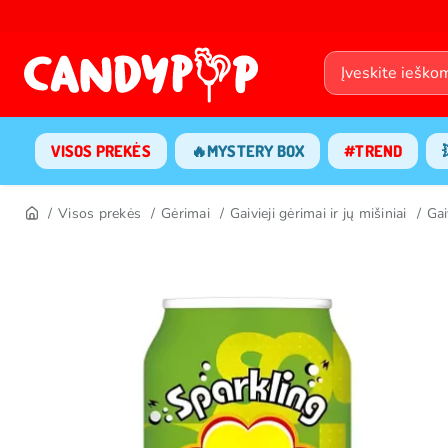
VISOS PREKĖS
🔥MYSTERY BOX
#TREND
Visos prekės
Gėrimai
Gaivieji gėrimai ir jų mišiniai
Gai