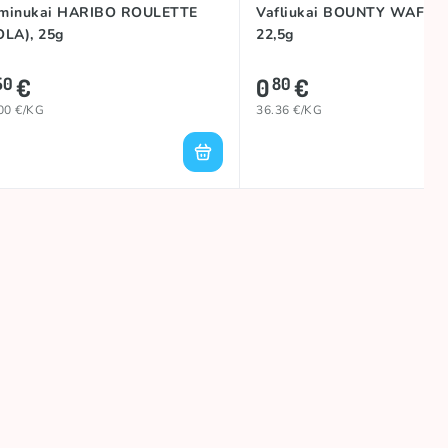
minukai HARIBO ROULETTE
Vafliukai BOUNTY WAFER
OLA), 25g
22,5g
€
0
€
50
80
00 €/KG
36.36 €/KG