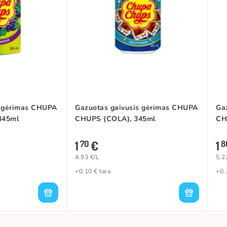
Pietų Korėja
s gėrimas CHUPA
Gazuotas gaivusis gėrimas CHUPA
Ga
345ml
CHUPS (COLA), 345ml
CH
1
€
1
70
8
4.93 €/L
5.2
+0.10 € tara
+0.