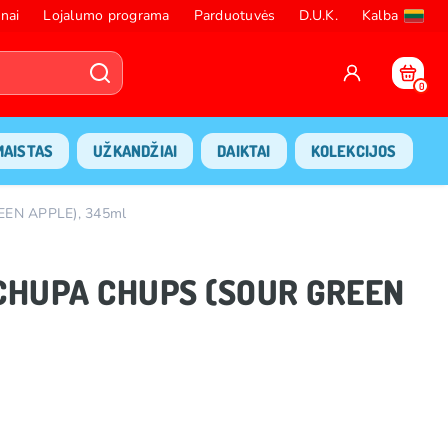
nai
Lojalumo programa
Parduotuvės
D.U.K.
Kalba
0
MAISTAS
UŽKANDŽIAI
DAIKTAI
KOLEKCIJOS
EEN APPLE), 345ml
s CHUPA CHUPS (SOUR GREEN