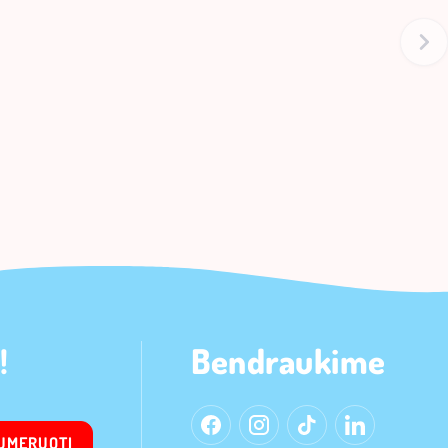
!
Bendraukime
UMERUOTI