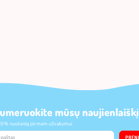
umeruokite mūsų naujienlaiškį
10% nuolaidą pirmam užsakymui
PREN