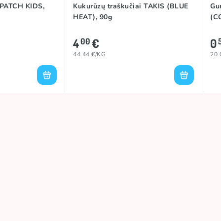
PATCH KIDS,
Kukurūzų traškučiai TAKIS (BLUE
Gu
HEAT), 90g
(C
4
€
0
00
44.44 €/KG
20.