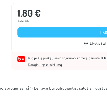
1.80 €
5.22 €/L
Į K
Likutis fi
Įsigiję šią prekę į savo lojalumo kortelę gausite
0.1
Daugiau apie lojalumą
sprogimas! 🍏✨ Lengvai burbuliuojantis, saldžiai rūgštus 