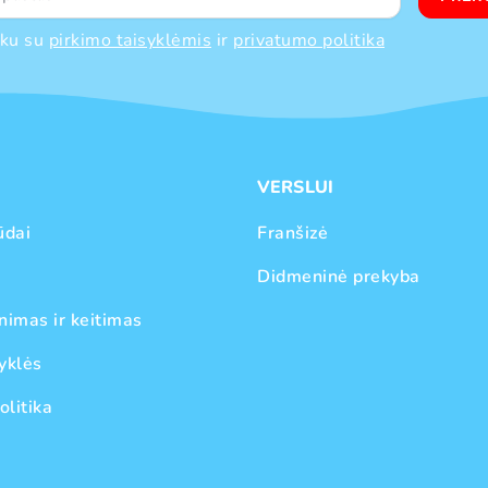
nku su
pirkimo taisyklėmis
ir
privatumo politika
VERSLUI
ūdai
Franšizė
Didmeninė prekyba
nimas ir keitimas
yklės
olitika