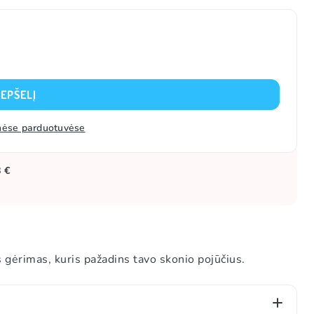
REPŠELĮ
zinėse parduotuvėse
8 €
gėrimas, kuris pažadins tavo skonio pojūčius.