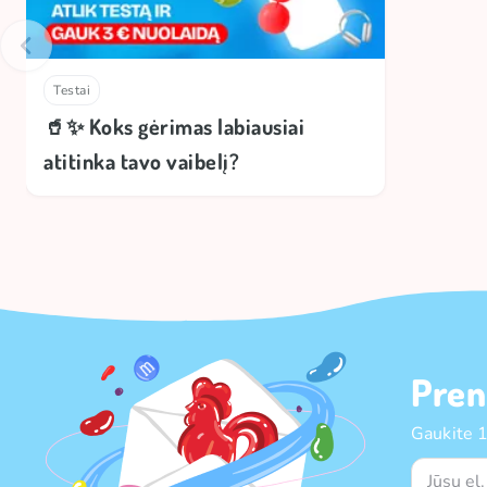
Testai
🥤✨ Koks gėrimas labiausiai
atitinka tavo vaibelį?
Pren
Gaukite 