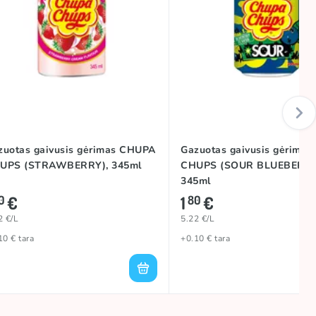
zuotas gaivusis gėrimas CHUPA
Gazuotas gaivusis gėrima
UPS (STRAWBERRY), 345ml
CHUPS (SOUR BLUEBERRY
345ml
€
1
€
0
80
2 €/L
5.22 €/L
10 € tara
+0.10 € tara