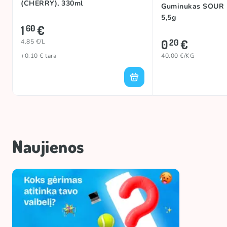
(CHERRY), 330ml
Guminukas SOUR 
5,5g
1
€
60
0
€
20
4.85 €/L
+0.10 € tara
40.00 €/KG
Naujienos