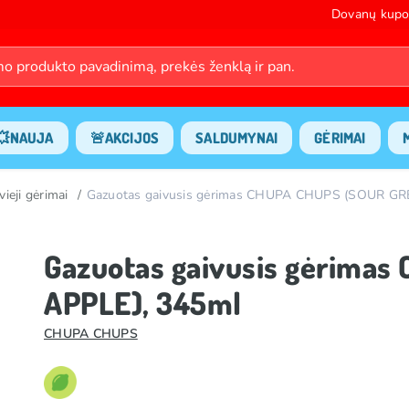
Dovanų kupo
💥NAUJA
🚨AKCIJOS
SALDUMYNAI
GĖRIMAI
vieji gėrimai
Gazuotas gaivusis gėrimas CHUPA CHUPS (SOUR GR
Gazuotas gaivusis gėrima
APPLE), 345ml
CHUPA CHUPS