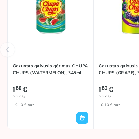
Kilmės šalis
Gazuotas gaivusis gėrimas CHUPA
Gazuotas gaivusi
CHUPS (WATERMELON), 345ml
CHUPS (GRAPE), 
1
€
1
€
80
80
5.22 €/L
5.22 €/L
+0.10 € tara
+0.10 € tara